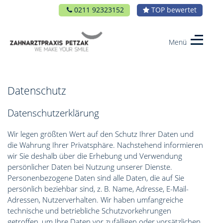
0211 92323152
TOP bewertet
Menü
Dr.
medic
stom
Christina
Datenschutz
Petzak
Datenschutzerklärung
Wir legen größten Wert auf den Schutz Ihrer Daten und
die Wahrung Ihrer Privatsphäre. Nachstehend informieren
wir Sie deshalb über die Erhebung und Verwendung
persönlicher Daten bei Nutzung unserer Dienste.
Personenbezogene Daten sind alle Daten, die auf Sie
persönlich beziehbar sind, z. B. Name, Adresse, E-Mail-
Adressen, Nutzerverhalten. Wir haben umfangreiche
technische und betriebliche Schutzvorkehrungen
getroffen, um Ihre Daten vor zufälligen oder vorsätzlichen